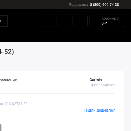
Поддержка
8 (800) 600-74-38
Корзина
0
и
0 ₽
Контакты
-52)
Garmin
сравнение
Производитель
а: 010-02784-52
Нашли дешевле?