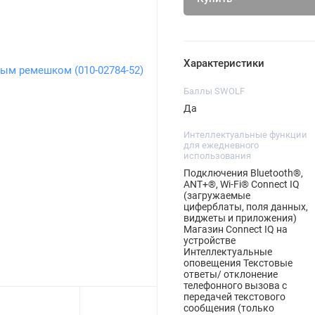
Характеристики
Баллы SWOLF
Да
Интеллектуальные функции
для ежедневного
использования
Подключения Bluetooth®,
ANT+®, Wi-Fi® Connect IQ
(загружаемые
циферблаты, поля данных,
виджеты и приложения)
Магазин Connect IQ на
устройстве
Интеллектуальные
оповещения Текстовые
ответы/ отклонение
телефонного вызова с
передачей текстового
сообщения (только