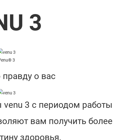
NU 3
Venu® 3
 правду о вас
 venu 3 с периодом работы
воляют вам получить более
тину здоровья.