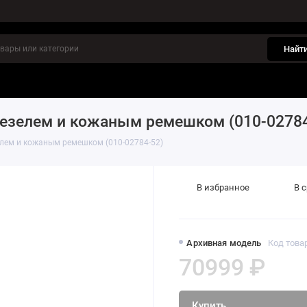
Найт
инки
Отзывы
езелем и кожаным ремешком (010-02784
елем и кожаным ремешком (010-02784-52)
В избранное
В 
Архивная модель
Код товар
70999 ₽
Купить