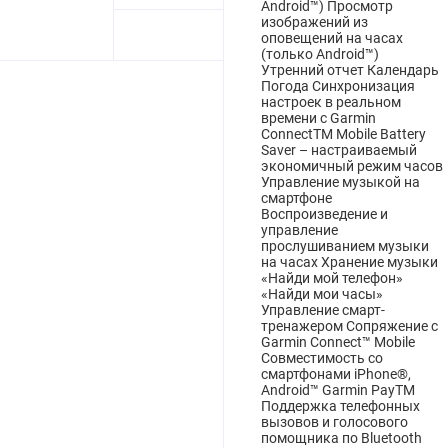
Android™) Просмотр
изображений из
оповещений на часах
(только Android™)
Утренний отчет Календарь
Погода Синхронизация
настроек в реальном
времени с Garmin
ConnectTM Mobile Battery
Saver – настраиваемый
экономичный режим часов
Управление музыкой на
смартфоне
Воспроизведение и
управление
прослушиванием музыки
на часах Хранение музыки
«Найди мой телефон»
«Найди мои часы»
Управление смарт-
тренажером Сопряжение с
Garmin Connect™ Mobile
Совместимость со
смартфонами iPhone®,
Android™ Garmin PayTM
Поддержка телефонных
вызовов и голосового
помощника по Bluetooth