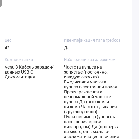
Вес
Идентификация типа гребков
42 г
Да
Комплектация
Наблюдение за здоровьем
Venu 3 Кабель зарядки/
Частота пульса на
данных USB-C
запястье (постоянно,
Документация
каждую секунду)
Ежедневная частота
пульса в состоянии покоя
Предупреждения о
ненормальной частоте
пульса Да (высокая и
низкая) Частота дыхания
(круглосуточно)
Пульсоксиметр (уровень
насыщения крови
кислородом) Да (проверка
на месте, оптимальная
акклиматизация в течение