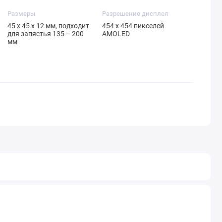
Размеры
Разрешение дисплея
45 х 45 х 12 мм, подходит
454 х 454 пикселей
для запястья 135 – 200
AMOLED
мм