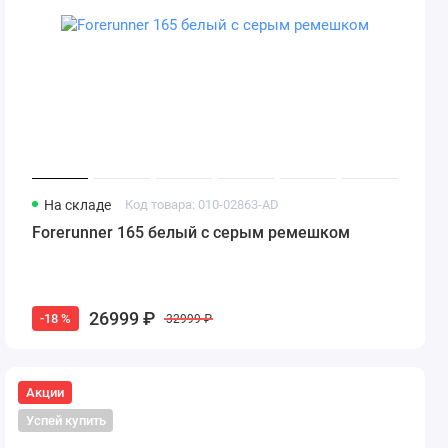
На складе
Код товара: 010-02863-AD
Forerunner 165 белый с серым ремешком
26999 ₽
-18 %
32999 ₽
Акции
Успей купить