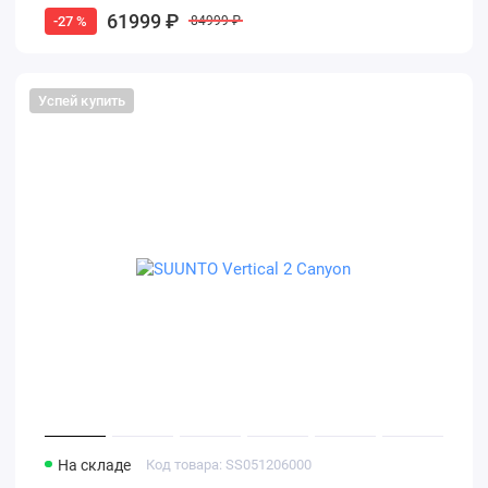
61999 ₽
-27 %
84999 ₽
Успей купить
На складе
Код товара: SS051206000