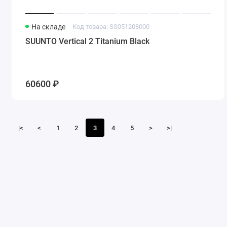
На складе
Код товара: SS051208000
SUUNTO Vertical 2 Titanium Black
60600 ₽
|<
<
1
2
3
4
5
>
>|