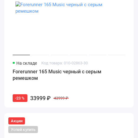
На складе
Код товара: 010-02863-30
Forerunner 165 Music черный с серым
ремешком
33999 ₽
-23 %
43999 ₽
Акции
Успей купить