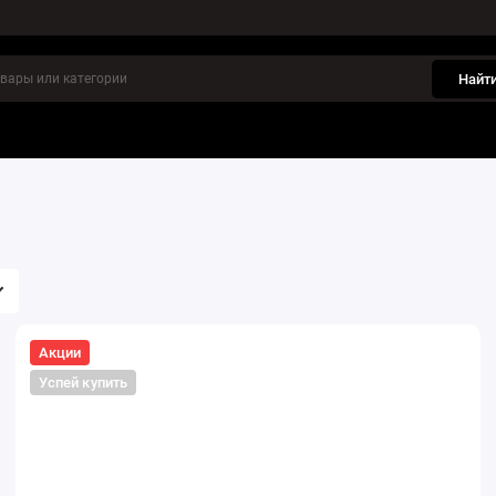
Найт
инки
Отзывы
Акции
Успей купить