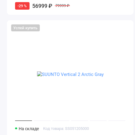
56999 ₽
-29 %
79999 ₽
Успей купить
На складе
Код товара: SS051205000