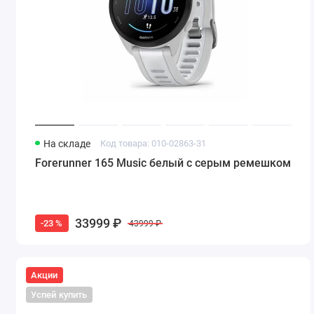
На складе
Код товара: 010-02863-31
Forerunner 165 Music белый с серым ремешком
33999 ₽
-23 %
43999 ₽
Акции
Успей купить